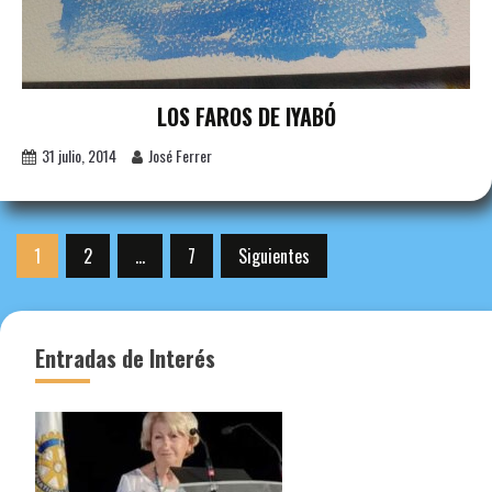
LOS FAROS DE IYABÓ
31 julio, 2014
José Ferrer
Paginación
1
2
…
7
Siguientes
de
entradas
Entradas de Interés