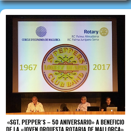
«SGT. PEPPER´S – 50 ANIVERSARIO» A BENEFICIO
DE LA «JOVEN ORQUESTA ROTARIA DE MALLORCA».