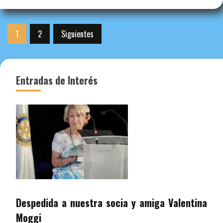
Paginación
1
2
Siguientes
de
entradas
Entradas de Interés
Despedida a nuestra socia y amiga Valentina
Moggi