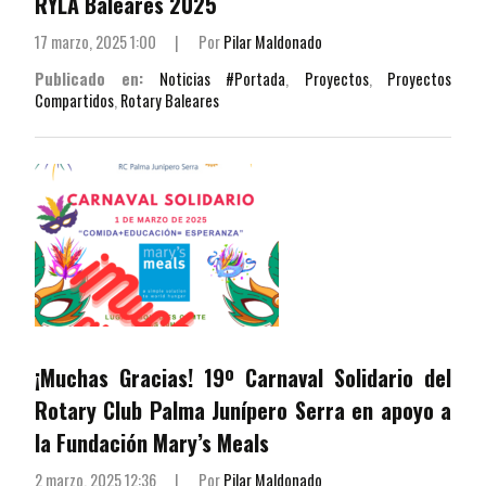
RYLA Baleares 2025
17 marzo, 2025 1:00
|
Por
Pilar Maldonado
Publicado en:
Noticias #Portada
,
Proyectos
,
Proyectos
Compartidos
,
Rotary Baleares
¡Muchas Gracias! 19º Carnaval Solidario del
Rotary Club Palma Junípero Serra en apoyo a
la Fundación Mary’s Meals
2 marzo, 2025 12:36
|
Por
Pilar Maldonado