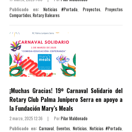
Publicado en:
Noticias #Portada
,
Proyectos
,
Proyectos
Compartidos
,
Rotary Baleares
¡Muchas Gracias! 19º Carnaval Solidario del
Rotary Club Palma Junípero Serra en apoyo a
la Fundación Mary’s Meals
2 marzo, 2025 12:36
|
Por
Pilar Maldonado
Publicado en:
Carnaval
,
Eventos
,
Noticias
,
Noticias #Portada
,