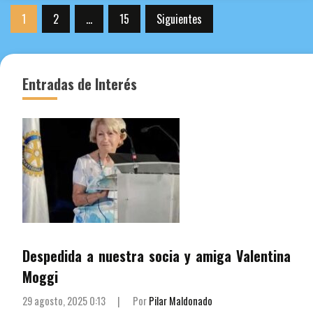
Paginación
1
2
…
15
Siguientes
de
entradas
Entradas de Interés
Despedida a nuestra socia y amiga Valentina
Moggi
29 agosto, 2025 0:13
|
Por
Pilar Maldonado