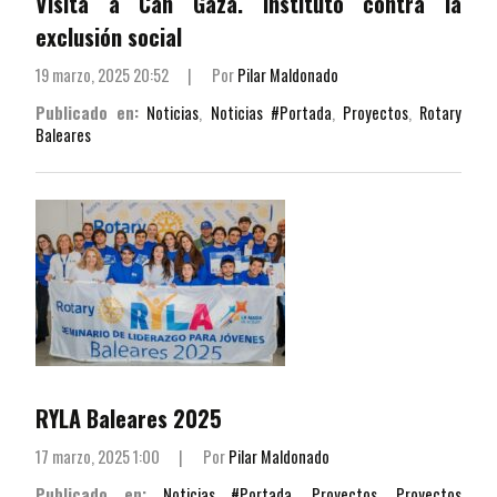
Visita a Can Gazà. Instituto contra la
exclusión social
19 marzo, 2025 20:52
|
Por
Pilar Maldonado
Publicado en:
Noticias
,
Noticias #Portada
,
Proyectos
,
Rotary
Baleares
RYLA Baleares 2025
17 marzo, 2025 1:00
|
Por
Pilar Maldonado
Publicado en:
Noticias #Portada
,
Proyectos
,
Proyectos