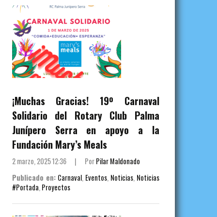
¡Muchas Gracias! 19º Carnaval
Solidario del Rotary Club Palma
Junípero Serra en apoyo a la
Fundación Mary’s Meals
2 marzo, 2025 12:36
|
Por
Pilar Maldonado
Publicado en:
Carnaval
,
Eventos
,
Noticias
,
Noticias
#Portada
,
Proyectos