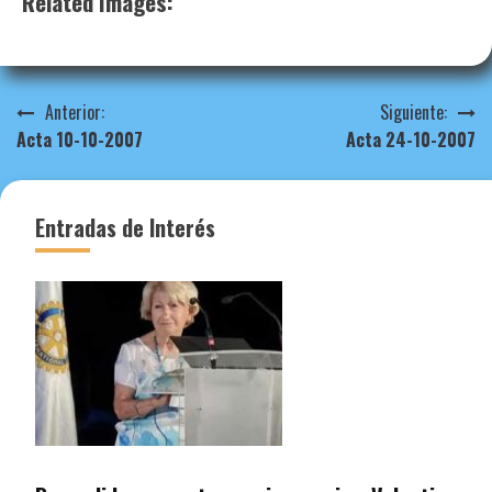
Related Images:
Navegación
Anterior:
Siguiente:
Acta 10-10-2007
Acta 24-10-2007
de
entradas
Entradas de Interés