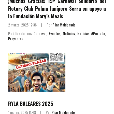
¡Muchas Gracias! 19º Carnaval Solidario del
Rotary Club Palma Junípero Serra en apoyo a
la Fundación Mary’s Meals
2 marzo, 2025 12:36
|
Por
Pilar Maldonado
Publicado en:
Carnaval
,
Eventos
,
Noticias
,
Noticias #Portada
,
Proyectos
RYLA BALEARES 2025
1 marzo, 2025 11:48
|
Por
Pilar Maldonado