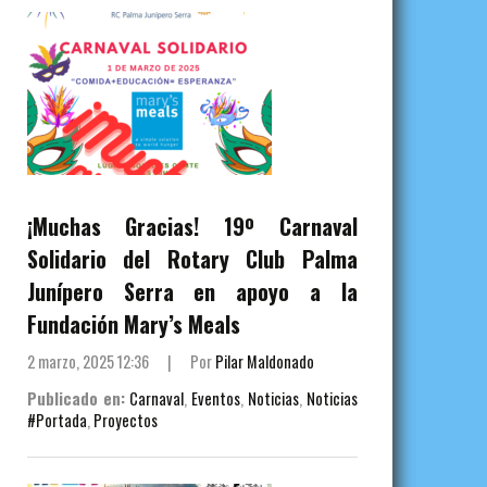
¡Muchas Gracias! 19º Carnaval
Solidario del Rotary Club Palma
Junípero Serra en apoyo a la
Fundación Mary’s Meals
2 marzo, 2025 12:36
|
Por
Pilar Maldonado
Publicado en:
Carnaval
,
Eventos
,
Noticias
,
Noticias
#Portada
,
Proyectos