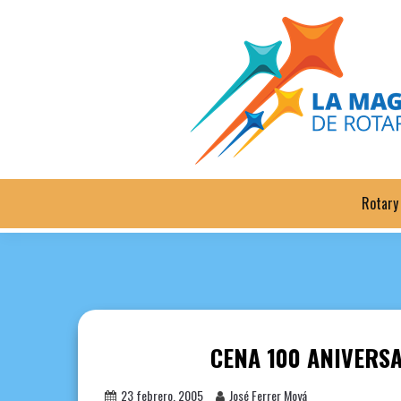
Saltar
al
contenido
Rotary
CENA 100 ANIVERSA
23 febrero, 2005
José Ferrer Moyá