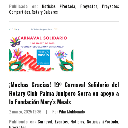
Publicado en:
Noticias #Portada
,
Proyectos
,
Proyectos
Compartidos
,
Rotary Baleares
¡Muchas Gracias! 19º Carnaval Solidario del
Rotary Club Palma Junípero Serra en apoyo a
la Fundación Mary’s Meals
2 marzo, 2025 12:36
|
Por
Pilar Maldonado
Publicado en:
Carnaval
,
Eventos
,
Noticias
,
Noticias #Portada
,
Proyectos