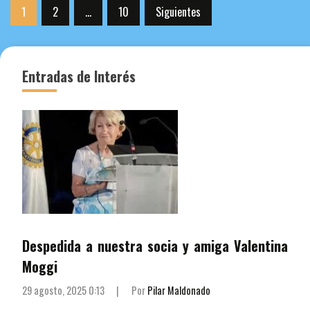
Paginación
1
2
…
10
Siguientes
de
entradas
Entradas de Interés
Despedida a nuestra socia y amiga Valentina
Moggi
29 agosto, 2025 0:13
|
Por
Pilar Maldonado