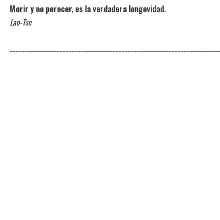
Morir y no perecer, es la verdadera longevidad.
Lao-Tse
_______________________________________________________________________