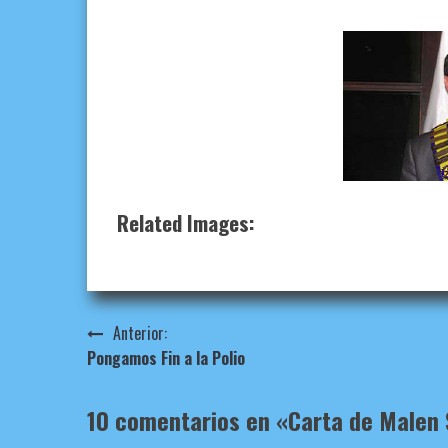
Related Images:
Navegación
Anterior:
Pongamos Fin a la Polio
de
entradas
10 comentarios en «
Carta de Malen S