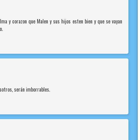
ma y corazon que Malen y sus hijos esten bien y que se vayan
o.
sotros, serán imborrables.
 de la «Persona real»!
 CleanTalk