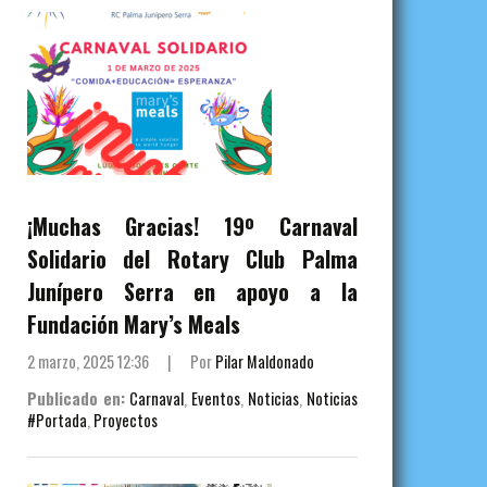
¡Muchas Gracias! 19º Carnaval
Solidario del Rotary Club Palma
Junípero Serra en apoyo a la
Fundación Mary’s Meals
2 marzo, 2025 12:36
|
Por
Pilar Maldonado
Publicado en:
Carnaval
,
Eventos
,
Noticias
,
Noticias
#Portada
,
Proyectos