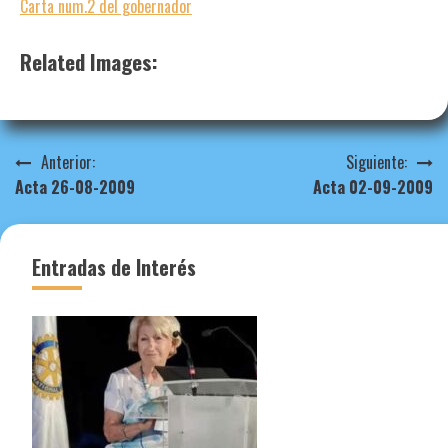
Carta num.2 del gobernador
Related Images:
Navegación
Anterior:
Siguiente:
Acta 26-08-2009
Acta 02-09-2009
de
entradas
Entradas de Interés