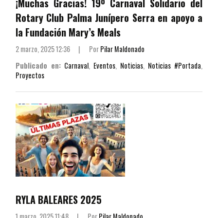
¡Muchas Gracias! 19º Carnaval Solidario del
Rotary Club Palma Junípero Serra en apoyo a
la Fundación Mary’s Meals
2 marzo, 2025 12:36
|
Por
Pilar Maldonado
Publicado en:
Carnaval
,
Eventos
,
Noticias
,
Noticias #Portada
,
Proyectos
RYLA BALEARES 2025
1 marzo, 2025 11:48
|
Por
Pilar Maldonado