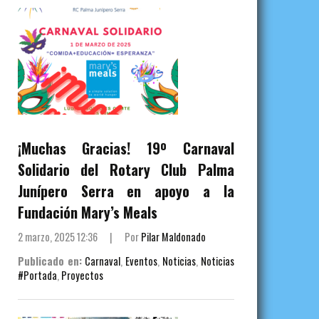
¡Muchas Gracias! 19º Carnaval
Solidario del Rotary Club Palma
Junípero Serra en apoyo a la
Fundación Mary’s Meals
2 marzo, 2025 12:36
|
Por
Pilar Maldonado
Publicado en:
Carnaval
,
Eventos
,
Noticias
,
Noticias
#Portada
,
Proyectos