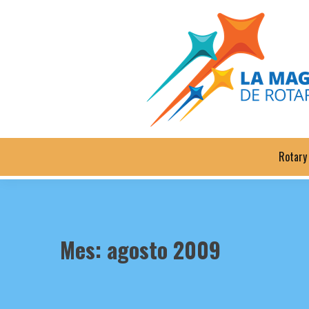
Saltar
al
contenido
Rotary
Mes:
agosto 2009