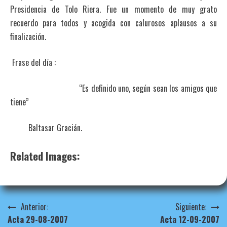
Presidencia de Tolo Riera. Fue un momento de muy grato
recuerdo para todos y acogida con calurosos aplausos a su
finalización.
Frase del día :
“Es definido uno, según sean los amigos que
tiene”
Baltasar Gracián.
Related Images:
Navegación
Anterior:
Siguiente:
Acta 29-08-2007
Acta 12-09-2007