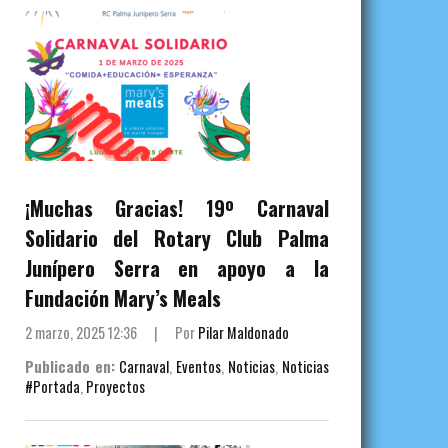
¡Muchas Gracias! 19º Carnaval
Solidario del Rotary Club Palma
Junípero Serra en apoyo a la
Fundación Mary’s Meals
2 marzo, 2025 12:36
|
Por
Pilar Maldonado
Publicado en:
Carnaval
,
Eventos
,
Noticias
,
Noticias
#Portada
,
Proyectos