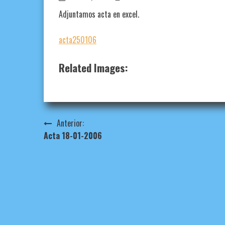
Adjuntamos acta en excel.
acta250106
Related Images:
Navegación
Anterior:
Acta 18-01-2006
de
entradas