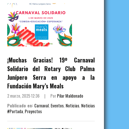
¡Muchas Gracias! 19º Carnaval
Solidario del Rotary Club Palma
Junípero Serra en apoyo a la
Fundación Mary’s Meals
2 marzo, 2025 12:36
|
Por
Pilar Maldonado
Publicado en:
Carnaval
,
Eventos
,
Noticias
,
Noticias
#Portada
,
Proyectos