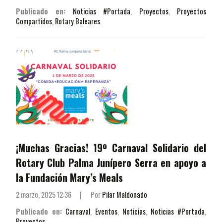
Publicado en:
Noticias #Portada
,
Proyectos
,
Proyectos
Compartidos
,
Rotary Baleares
¡Muchas Gracias! 19º Carnaval Solidario del
Rotary Club Palma Junípero Serra en apoyo a
la Fundación Mary’s Meals
2 marzo, 2025 12:36
|
Por
Pilar Maldonado
Publicado en:
Carnaval
,
Eventos
,
Noticias
,
Noticias #Portada
,
Proyectos