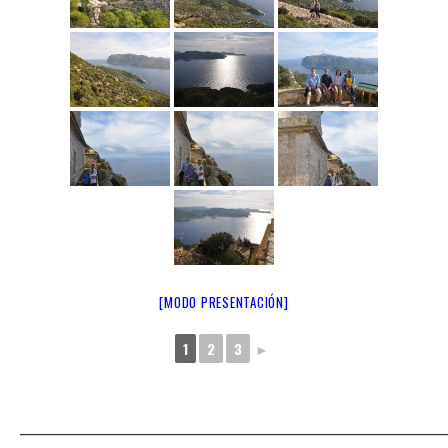
[MODO PRESENTACIÓN]
1
2
3
►
_______________________________________________________________________