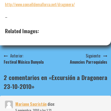
http://www.conselldemallorca.net/dragonera/
–
Related Images:
Navegación
Anterior:
Siguiente:
Festival Música Bunyola
Anuncios Parroquiales
de
entradas
2 comentarios en «
Excursión a Dragonera
23-10-2010
»
Mariano Sacristán
dice:
5 noviembre, 2010 a las 1:21