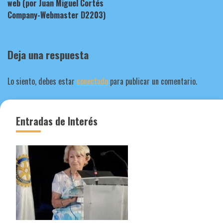
web (por Juan Miguel Cortés
entradas
Company-Webmaster D2203)
Deja una respuesta
Lo siento, debes estar
conectado
para publicar un comentario.
Entradas de Interés