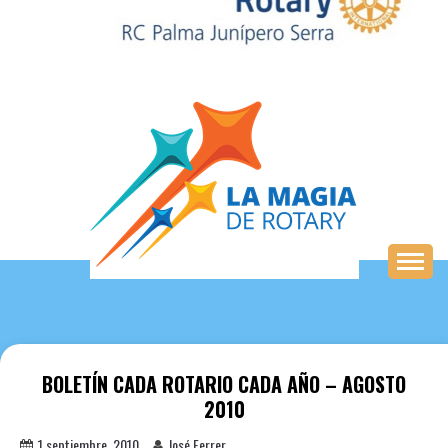
Saltar
al
contenido
BOLETÍN CADA ROTARIO CADA AÑO – AGOSTO
2010
1 septiembre, 2010
José Ferrer