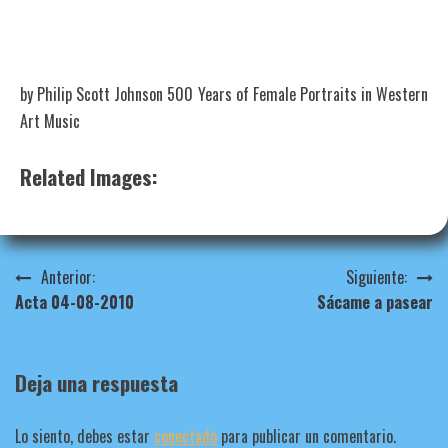
by Philip Scott Johnson 500 Years of Female Portraits in Western
Art Music
Related Images:
Navegación
Anterior:
Siguiente:
Acta 04-08-2010
Sácame a pasear
de
entradas
Deja una respuesta
Lo siento, debes estar
conectado
para publicar un comentario.