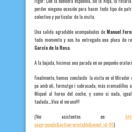
rigor: Con la bandera española, de la Roja, la rotari
perder ninguna ocasión para hacer todo tipo de patr
colectivo y particular de la visita.
Una salida agradable acompañados de
Manuel Fern
todo momento y nos ha entregado una placa de rec
García de la Rosa
.
A la bajada, hicimos una parada en un pequeño oratorio
Finalmente, hemos concluido la visita en el Mirador
pa amb oli, formatge i sobrasada, más cremadillos al
Miquel al horno del coche, y como si nada, igua
taulada….Viva el verano!!!
(Ver asistentes en:
htt
page=people&action=printable&event_id=95
)