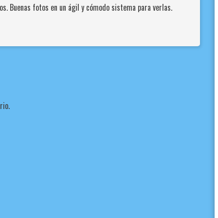
tos. Buenas fotos en un ágil y cómodo sistema para verlas.
rio.