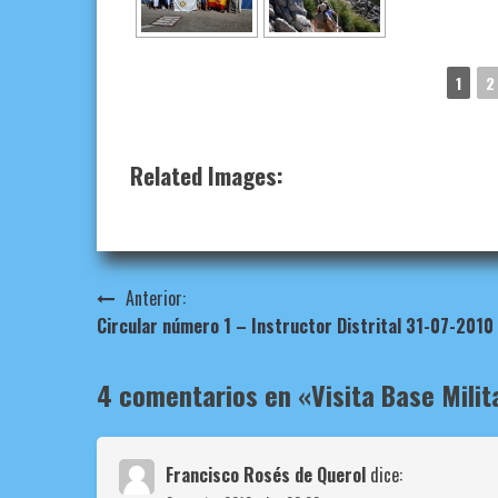
1
2
Related Images:
Navegación
Anterior:
Circular número 1 – Instructor Distrital 31-07-2010
de
entradas
4 comentarios en «
Visita Base Mili
Francisco Rosés de Querol
dice: