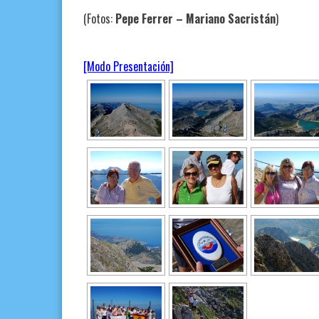
(Fotos:
Pepe Ferrer – Mari
ano Sacristán
)
[Modo Presentación]