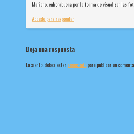
Mariano, enhorabuena por la forma de visualizar las fo
Accede para responder
Deja una respuesta
Lo siento, debes estar
conectado
para publicar un comenta