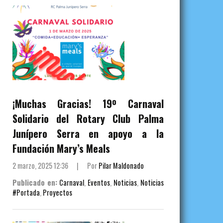
¡Muchas Gracias! 19º Carnaval
Solidario del Rotary Club Palma
Junípero Serra en apoyo a la
Fundación Mary’s Meals
2 marzo, 2025 12:36
|
Por
Pilar Maldonado
Publicado en:
Carnaval
,
Eventos
,
Noticias
,
Noticias
#Portada
,
Proyectos