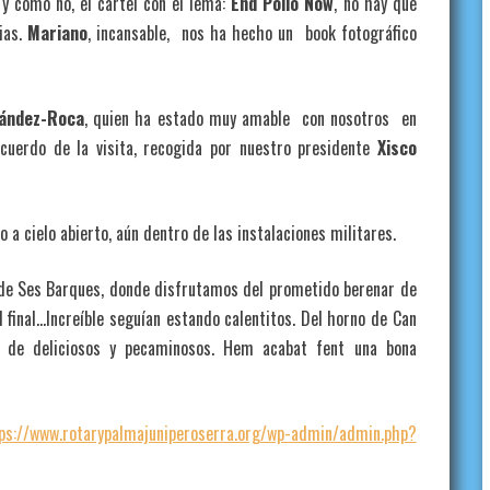
a y cómo no, el cartel con el lema:
End Polio Now
, no hay que
ias.
Mariano
, incansable, nos ha hecho un book fotográfico
ández-Roca
, quien ha estado muy amable con nosotros en
uerdo de la visita, recogida por nuestro presidente
Xisco
 a cielo abierto, aún dentro de las instalaciones militares.
 de Ses Barques, donde disfrutamos del prometido berenar de
 final…Increíble seguían estando calentitos. Del horno de Can
l de deliciosos y pecaminosos. Hem acabat fent una bona
ps://www.rotarypalmajuniperoserra.org/wp-admin/admin.php?