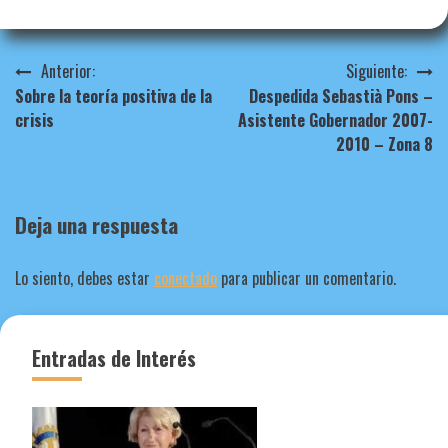
Navegación
Anterior:
Siguiente:
Sobre la teoría positiva de la
Despedida Sebastià Pons –
de
crisis
Asistente Gobernador 2007-
entradas
2010 – Zona 8
Deja una respuesta
Lo siento, debes estar
conectado
para publicar un comentario.
Entradas de Interés