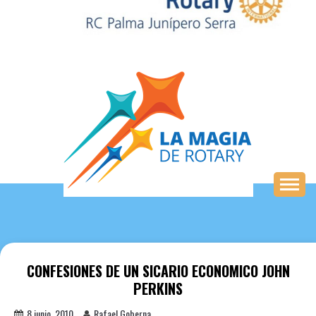
Saltar
al
contenido
CONFESIONES DE UN SICARIO ECONOMICO JOHN
PERKINS
8 junio, 2010
Rafael Goberna