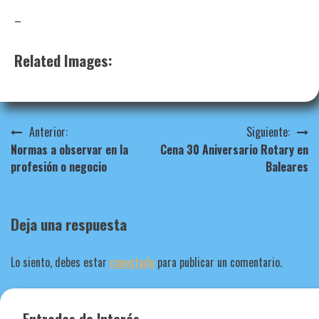
–
Related Images:
Navegación
Anterior:
Siguiente:
Normas a observar en la
Cena 30 Aniversario Rotary en
de
profesión o negocio
Baleares
entradas
Deja una respuesta
Lo siento, debes estar
conectado
para publicar un comentario.
Entradas de Interés