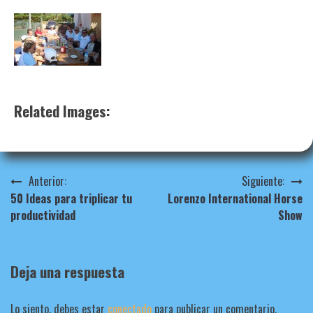
Related Images:
Navegación
Anterior:
Siguiente:
50 Ideas para triplicar tu
Lorenzo International Horse
de
productividad
Show
entradas
Deja una respuesta
Lo siento, debes estar
conectado
para publicar un comentario.