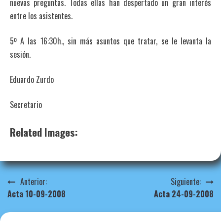
nuevas preguntas. Todas ellas han despertado un gran interés
entre los asistentes.
5º A las 16:30h., sin más asuntos que tratar, se le levanta la
sesión.
Eduardo Zurdo
Secretario
Related Images:
Navegación
Anterior:
Siguiente:
Acta 10-09-2008
Acta 24-09-2008
de
entradas