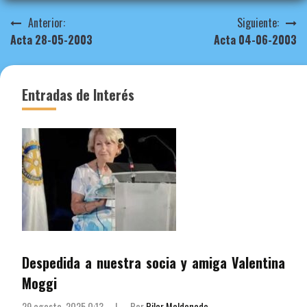
Navegación
Anterior:
Siguiente:
Acta 28-05-2003
Acta 04-06-2003
de
entradas
Entradas de Interés
Despedida a nuestra socia y amiga Valentina
Moggi
29 agosto, 2025 0:13
|
Por
Pilar Maldonado