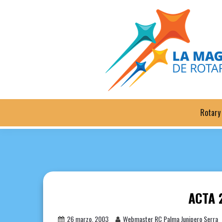
Saltar
al
contenido
Rotary
ACTA 
26 marzo, 2003
Webmaster RC Palma Junipero Serra