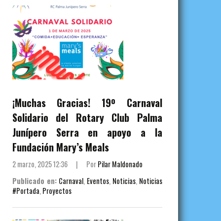
¡Muchas Gracias! 19º Carnaval
Solidario del Rotary Club Palma
Junípero Serra en apoyo a la
Fundación Mary’s Meals
2 marzo, 2025 12:36
|
Por
Pilar Maldonado
Publicado en:
Carnaval
,
Eventos
,
Noticias
,
Noticias
#Portada
,
Proyectos