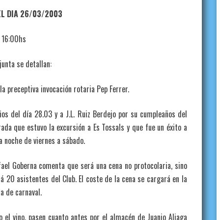
EL DIA 26/03/2003
s 16:00hs
junta se detallan:
la preceptiva invocación rotaria Pep Ferrer.
ños del día 28.03 y a J.L. Ruiz Berdejo por su cumpleaños del
rada que estuvo la excursión a Es Tossals y que fue un éxito a
a noche de viernes a sábado.
ael Goberna comenta que será una cena no protocolaria, sino
rá 20 asistentes del Club. El coste de la cena se cargará en la
ta de carnaval.
 el vino, pasen cuanto antes por el almacén de Juanjo Aliaga