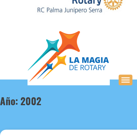
Saltar
al
contenido
Año:
2002