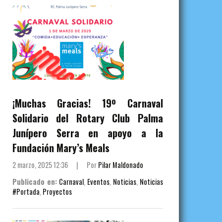
¡Muchas Gracias! 19º Carnaval
Solidario del Rotary Club Palma
Junípero Serra en apoyo a la
Fundación Mary’s Meals
2 marzo, 2025 12:36
|
Por
Pilar Maldonado
Publicado en:
Carnaval
,
Eventos
,
Noticias
,
Noticias
#Portada
,
Proyectos