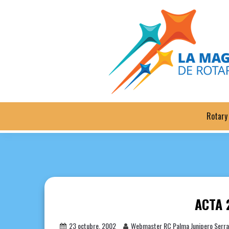
Saltar
al
contenido
Rotary
ACTA 
23 octubre, 2002
Webmaster RC Palma Junipero Serra