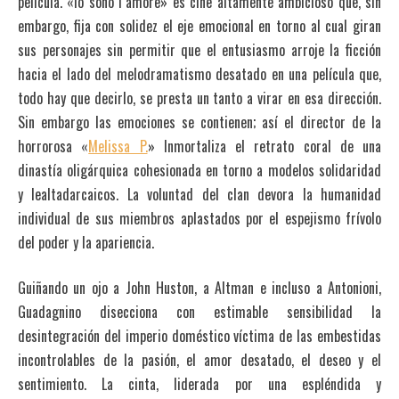
película. «Io sono l´amore» es cine altamente ambicioso que, sin
embargo, fija con solidez el eje emocional en torno al cual giran
sus personajes sin permitir que el entusiasmo arroje la ficción
hacia el lado del melodramatismo desatado en una película que,
todo hay que decirlo, se presta un tanto a virar en esa dirección.
Sin embargo las emociones se contienen; así el director de la
horrorosa «
Melissa P.
» Inmortaliza el retrato coral de una
dinastía oligárquica cohesionada en torno a modelos solidaridad
y lealtadarcaicos. La voluntad del clan devora la humanidad
individual de sus miembros aplastados por el espejismo frívolo
del poder y la apariencia.
Guiñando un ojo a John Huston, a Altman e incluso a Antonioni,
Guadagnino disecciona con estimable sensibilidad la
desintegración del imperio doméstico víctima de las embestidas
incontrolables de la pasión, el amor desatado, el deseo y el
sentimiento. La cinta, liderada por una espléndida y