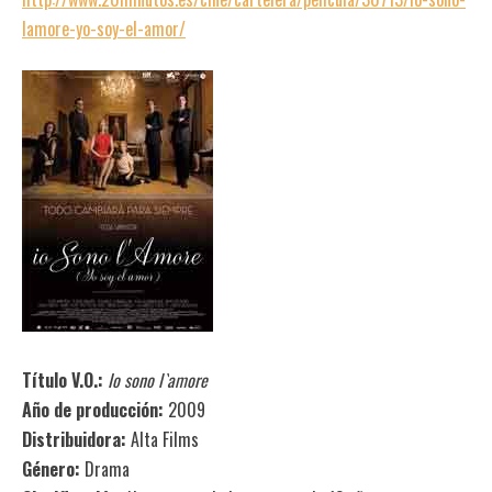
lamore-yo-soy-el-amor/
Título V.O.:
Io sono l`amore
Año de producción:
2009
Distribuidora:
Alta Films
Género:
Drama