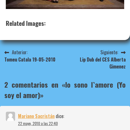
Related Images:
Navegación
Anterior:
Siguiente:
Tomeu Catala 19-05-2010
Lip Dub del CES Alberta
de
Gimenez
entradas
2 comentarios en «
Io sono l`amore (Yo
soy el amor)
»
Mariano Sacristán
dice:
22 mayo, 2010 a las 22:40