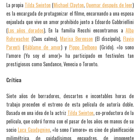
La propia
Tilda Swinton
(
Michael Clayton
,
Quemar después de leer
)
es la encargada de protagonizar el filme, encarnando a una esposa
enjaulada que vive un amor prohibido junto a Edoardo Gabbriellini
(
Los años dorados
). En la familia Recchi encontramos a
Alba
Rohrwacher
(Caos calmo),
Marisa Berenson
(El discípulo),
Flavio
Parenti
(
Háblame de amor
) y
Pippo Delbono
(Grido). «Io sono
l’amore (Yo soy el amor)» ha participado en festivales tan
prestigiosos como Sundance, Venecia o Toronto.
Crítica
Siete años de borradores, descartes e incontables horas de
trabajo preceden el estreno de esta película de autoría doble.
Basada en una idea de la actriz
Tilda Swinton
, co-productora de la
película, que cobró forma con el pasar de los años en manos de su
socio
Luca Guadagnino
, «Io sono l´amore» es cine de planificación
milimétrica, de cuidadísimos encuadres, de imponente