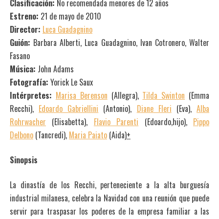
Clasificación:
No recomendada menores de 12 años
Estreno:
21 de mayo de 2010
Director:
Luca Guadagnino
Guión:
Barbara Alberti, Luca Guadagnino, Ivan Cotronero, Walter
Fasano
Música:
John Adams
Fotografía:
Yorick Le Saux
Intérpretes:
Marisa Berenson
(Allegra),
Tilda Swinton
(Emma
Recchi),
Edoardo Gabriellini
(Antonio),
Diane Fleri
(Eva),
Alba
Rohrwacher
(Elisabetta),
Flavio Parenti
(Edoardo,hijo),
Pippo
Delbono
(Tancredi),
Maria Paiato
(Aida)
+
Sinopsis
La dinastía de los Recchi, perteneciente a la alta burguesía
industrial milanesa, celebra la Navidad con una reunión que puede
servir para traspasar los poderes de la empresa familiar a las